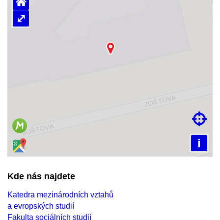
⌂
⤢
Načítám mapu…

i
Kde nás najdete
Katedra mezinárodních vztahů
a evropských studií
Fakulta sociálních studií