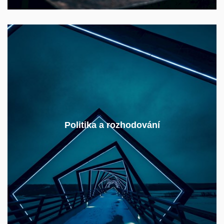
Jak se utvářejí energetické politiky v různých
částech světa?
Politika a rozhodování
Jaké cíle sledují a jaké nástroje využívají?
Jaké jsou jejich silné a slabé stránky?