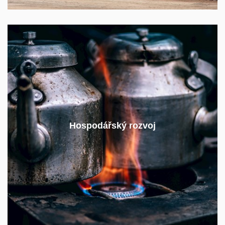
Dostupnost levné energie urychluje hospodářský
rozvoj a zvyšuje kvalitu života.
Hospodářský rozvoj
Jak zajistit dostupnost energií pro všechny skupiny
obyvatel?