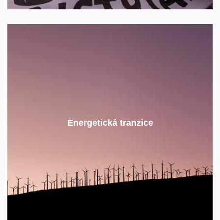
Přechod k nízkouhlíkové energetice přináší
Energetická tranzice
decentralizovanou výrobu energie, nové obchodní
modely, nová pravidla a nové hráče.