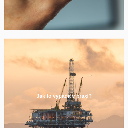
V praktických předmětech navštívíte instituce a
firmy, náhlednete do útrob reaktoru, vyzkoušíte si
Jak to vypadá v praxi?
tvorbu investičních modelů, seznámíte se s lidmi z
praxe a vydáte se za nimi na stáž.