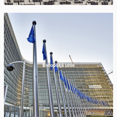
EU má podstatný vliv na podobu národních
Evropská unie
energetických politik.
Málokdo se v ní orientuje tak, jako naši absolventi.