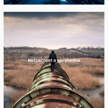
Co se dá dělat se závislostí na nestabilních
regionech?
Bezpečnost a geopolitika
Jak zajistit stabilní dodávky energií?
Jak porozumět ropným šokům a plynovým krizím?