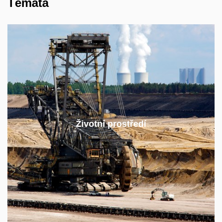
Témata
Klimatická změna a lokální znečištění ovzduší
jsou průvodním jevem neustále rostoucí spotřeby
Životní prostředí
energie. Jak přesně je s nimi energetika propojena
a co se s tím dá dělat?