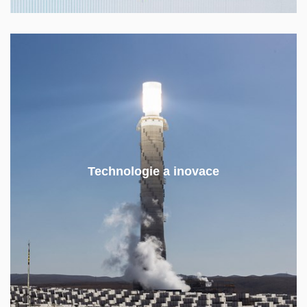
Jak fungují současné a nastupující energetické
technologie?
Technologie a inovace
Jakým způsobem jejich limity omezují možnosti
energetické politiky?