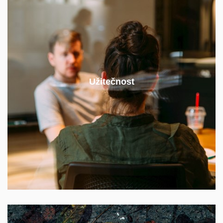
Na pracovním trhu dlouhodobě roste poptávka po
absolventech, kteří jsou schopni propojovat
Užitečnost
znalosti z různých oborů a orientovat se v rychle
měnícím se prostředí energetiky.