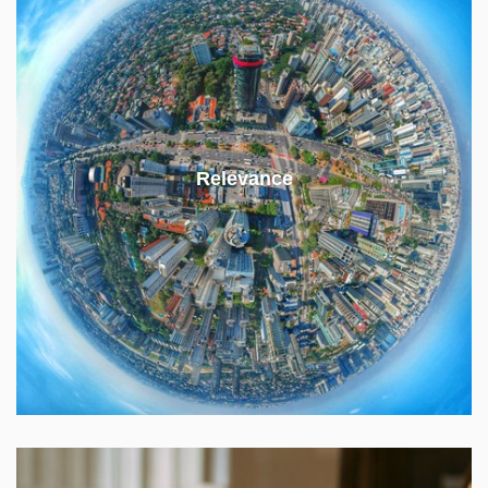
Energetika prostupuje všechny aspekty fungování
moderní společnosti.
Relevance
Energetická politika je důležitou součástí
zahraniční, bezpečnostní, environmentální i
sociální politiky.