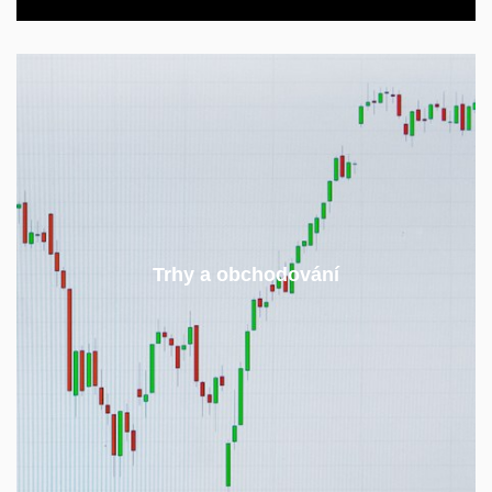
Sociální, environmentální a hospodářské politiky
mají přímý vliv na energetické trhy.
Trhy a obchodování
Trhy na druhou stranu určují podobu těchto politik.
Jak se v tom vyznat?