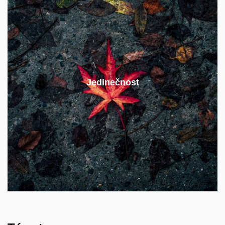
Ve střední a východní Evropě existuje jen jeden
Jedinečnost
interdisciplinární program studia energetiky:
MVEB