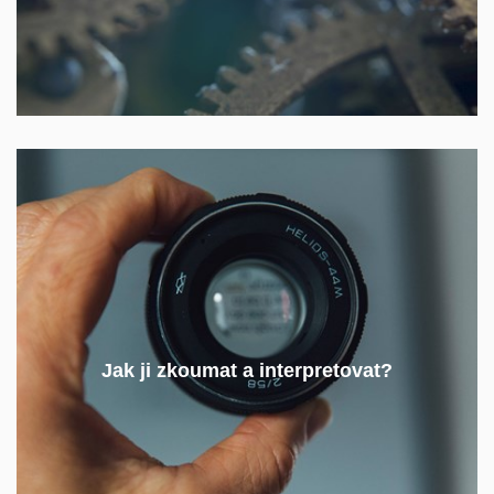
Předměty zaměřené na analytické postupy a
Jak ji zkoumat a interpretovat?
interpretační perspektivy vám pomohou o nově
nabytých znalostech strukturovaně přemýšlet.