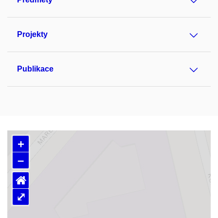
Projekty
Publikace
+
–
⌂
⤢