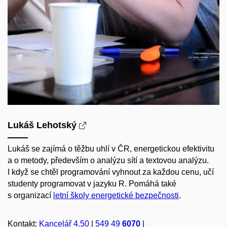
Lukáš Lehotský
Lukáš se zajímá o těžbu uhlí v ČR, energetickou efektivitu
a o metody, především o analýzu sítí a textovou analýzu.
I když se chtěl programování vyhnout za každou cenu, učí
studenty programovat v jazyku R. Pomáhá také
s organizací
letní školy energetické bezpečnosti
.
Kontakt:
Kancelář 4.50
|
549 49
6070
|