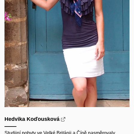
Hedvika Koďousková
Studijní pobyty ve Velké Británii a Číně nasměrovaly